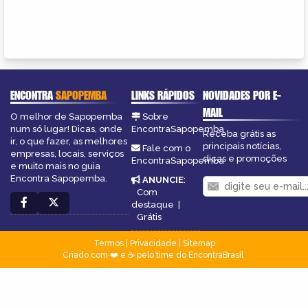
ENCONTRA
SAPOPEMBA
LINKS RÁPIDOS
NOVIDADES POR E-
MAIL
O melhor de Sapopemba
Sobre
num só lugar! Dicas, onde
EncontraSapopemba
Receba grátis as
ir, o que fazer, as melhores
principais notícias,
Fale com o
empresas, locais, serviços
dicas e promoções
EncontraSapopemba
e muito mais no guia
Encontra Sapopemba.
ANUNCIE
:
Com
destaque
|
Grátis
Termos
|
Privacidade
|
Sitemap
Criado com ❤️ e ☕ pelo time do EncontraBrasil