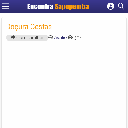
Encontra
Sapopemba
Cadastrar empresa
Fazer login
Doçura Cestas
Criar conta
Compartilhar
Avalie!
304