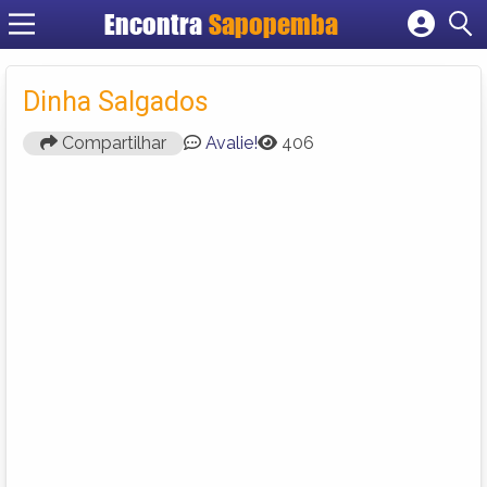
Encontra
Sapopemba
Cadastrar empresa
Fazer login
Dinha Salgados
Criar conta
Compartilhar
Avalie!
406