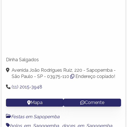
Dinha Salgados
Avenida João Rodrigues Ruíz, 220 - Sapopemba -
São Paulo - SP - 03975-110
Endereço copiado!
(11) 2015-3948
Mapa
Comente
Festas em Sapopemba
bolos em Sapopemba
,
doces em Sapopemba
,