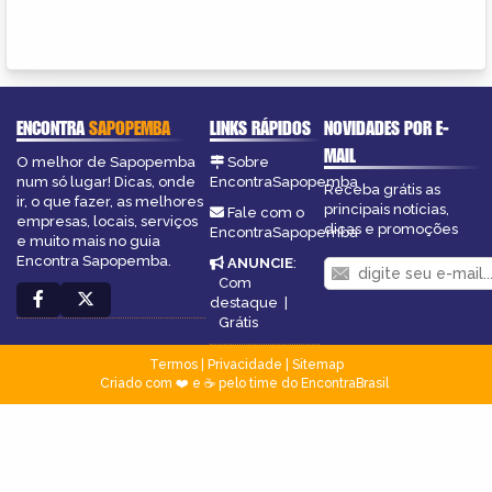
ENCONTRA
SAPOPEMBA
LINKS RÁPIDOS
NOVIDADES POR E-
MAIL
O melhor de Sapopemba
Sobre
num só lugar! Dicas, onde
EncontraSapopemba
Receba grátis as
ir, o que fazer, as melhores
principais notícias,
Fale com o
empresas, locais, serviços
dicas e promoções
EncontraSapopemba
e muito mais no guia
Encontra Sapopemba.
ANUNCIE
:
Com
destaque
|
Grátis
Termos
|
Privacidade
|
Sitemap
Criado com ❤️ e ☕ pelo time do EncontraBrasil