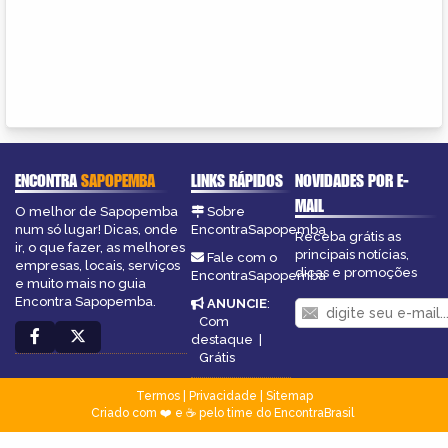
ENCONTRA
SAPOPEMBA
LINKS RÁPIDOS
NOVIDADES POR E-
MAIL
O melhor de Sapopemba
Sobre
num só lugar! Dicas, onde
EncontraSapopemba
Receba grátis as
ir, o que fazer, as melhores
principais notícias,
Fale com o
empresas, locais, serviços
dicas e promoções
EncontraSapopemba
e muito mais no guia
Encontra Sapopemba.
ANUNCIE
:
Com
destaque
|
Grátis
Termos
|
Privacidade
|
Sitemap
Criado com ❤️ e ☕ pelo time do EncontraBrasil