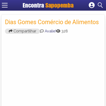
Encontra
Sapopemba
Cadastrar empresa
Fazer login
Dias Gomes Comércio de Alimentos
Criar conta
Compartilhar
Avalie!
328