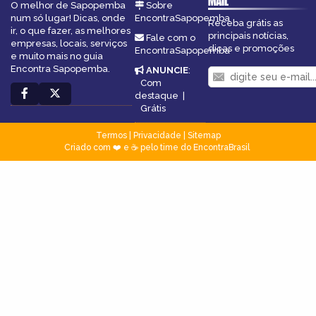
MAIL
O melhor de Sapopemba
Sobre
num só lugar! Dicas, onde
EncontraSapopemba
Receba grátis as
ir, o que fazer, as melhores
principais notícias,
Fale com o
empresas, locais, serviços
dicas e promoções
EncontraSapopemba
e muito mais no guia
Encontra Sapopemba.
ANUNCIE
:
Com
destaque
|
Grátis
Termos
|
Privacidade
|
Sitemap
Criado com ❤️ e ☕ pelo time do EncontraBrasil