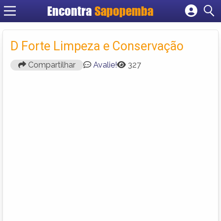
Encontra
Sapopemba
Cadastrar empresa
Fazer login
D Forte Limpeza e Conservação
Criar conta
Compartilhar
Avalie!
327