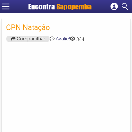
Encontra
Sapopemba
Cadastrar empresa
Fazer login
CPN Natação
Criar conta
Compartilhar
Avalie!
324