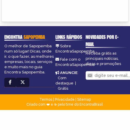
ENCONTRA
SAPOPEMBA
LINKS RÁPIDOS
NOVIDADES POR E-
MAIL
O melhor de Sapopemba
Sobre
num só lugar! Dicas, onde
EncontraSapopemba
Receba grátis as
ir, o que fazer, as melhores
principais notícias,
Fale com o
empresas, locais, serviços
dicas e promoções
EncontraSapopemba
e muito mais no guia
Encontra Sapopemba.
ANUNCIE
:
Com
destaque
|
Grátis
Termos
|
Privacidade
|
Sitemap
Criado com ❤️ e ☕ pelo time do EncontraBrasil