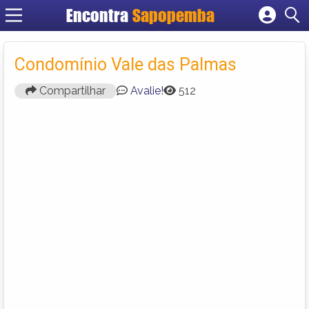
Encontra
Sapopemba
Cadastrar empresa
Fazer login
Condomínio Vale das Palmas
Criar conta
Compartilhar
Avalie!
512