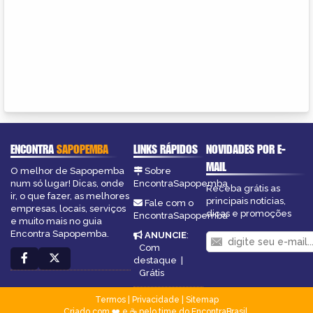
ENCONTRA
SAPOPEMBA
LINKS RÁPIDOS
NOVIDADES POR E-
MAIL
O melhor de Sapopemba
Sobre
num só lugar! Dicas, onde
EncontraSapopemba
Receba grátis as
ir, o que fazer, as melhores
principais notícias,
Fale com o
empresas, locais, serviços
dicas e promoções
EncontraSapopemba
e muito mais no guia
Encontra Sapopemba.
ANUNCIE
:
Com
destaque
|
Grátis
Termos
|
Privacidade
|
Sitemap
Criado com ❤️ e ☕ pelo time do EncontraBrasil