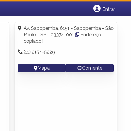
Entrar
Cadastrar empresa
Fazer login
Av. Sapopemba, 6151 - Sapopemba - São
Criar conta
Paulo - SP - 03374-001
Endereço
copiado!
(11) 2154-5229
Mapa
Comente