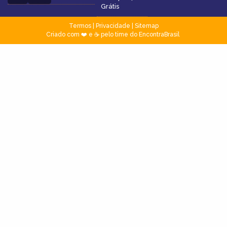
Grátis
Termos
|
Privacidade
|
Sitemap
Criado com ❤️ e ☕ pelo time do EncontraBrasil