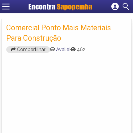
Encontra
Sapopemba
Cadastrar empresa
Fazer login
Comercial Ponto Mais Materiais
Criar conta
Para Construção
Compartilhar
Avalie!
462