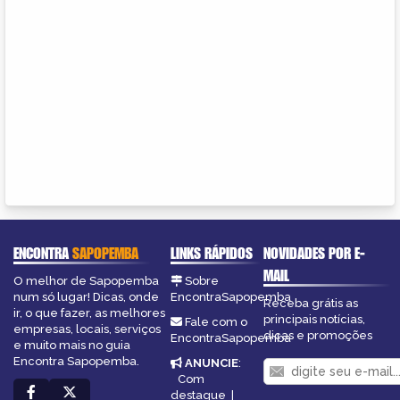
ENCONTRA
SAPOPEMBA
LINKS RÁPIDOS
NOVIDADES POR E-
MAIL
O melhor de Sapopemba
Sobre
num só lugar! Dicas, onde
EncontraSapopemba
Receba grátis as
ir, o que fazer, as melhores
principais notícias,
Fale com o
empresas, locais, serviços
dicas e promoções
EncontraSapopemba
e muito mais no guia
Encontra Sapopemba.
ANUNCIE
:
Com
destaque
|