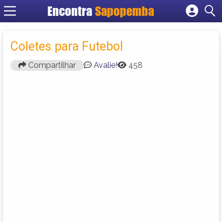
Encontra
Sapopemba
Cadastrar empresa
Fazer login
Coletes para Futebol
Criar conta
Compartilhar
Avalie!
458