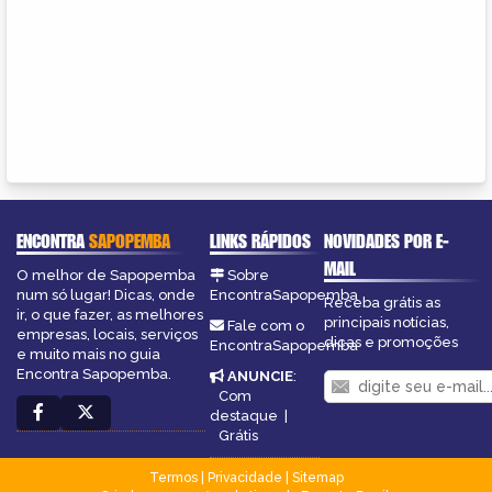
ENCONTRA
SAPOPEMBA
LINKS RÁPIDOS
NOVIDADES POR E-
MAIL
O melhor de Sapopemba
Sobre
num só lugar! Dicas, onde
EncontraSapopemba
Receba grátis as
ir, o que fazer, as melhores
principais notícias,
Fale com o
empresas, locais, serviços
dicas e promoções
EncontraSapopemba
e muito mais no guia
Encontra Sapopemba.
ANUNCIE
:
Com
destaque
|
Grátis
Termos
|
Privacidade
|
Sitemap