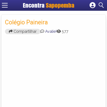
Encontra
Sapopemba
Cadastrar empresa
Fazer login
Colégio Paineira
Criar conta
Compartilhar
Avalie!
577