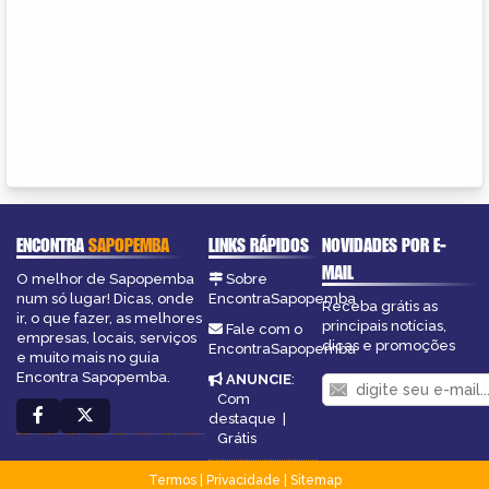
ENCONTRA
SAPOPEMBA
LINKS RÁPIDOS
NOVIDADES POR E-
MAIL
O melhor de Sapopemba
Sobre
num só lugar! Dicas, onde
EncontraSapopemba
Receba grátis as
ir, o que fazer, as melhores
principais notícias,
Fale com o
empresas, locais, serviços
dicas e promoções
EncontraSapopemba
e muito mais no guia
Encontra Sapopemba.
ANUNCIE
:
Com
destaque
|
Grátis
Termos
|
Privacidade
|
Sitemap