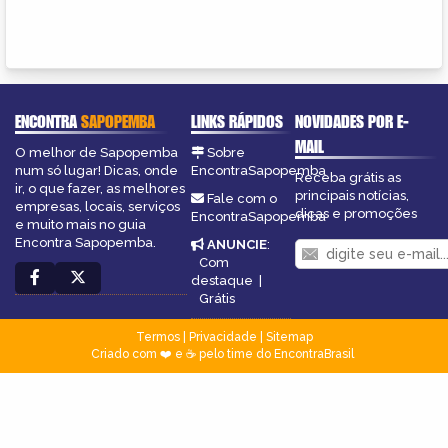
ENCONTRA
SAPOPEMBA
LINKS RÁPIDOS
NOVIDADES POR E-
MAIL
O melhor de Sapopemba
Sobre
num só lugar! Dicas, onde
EncontraSapopemba
Receba grátis as
ir, o que fazer, as melhores
principais notícias,
Fale com o
empresas, locais, serviços
dicas e promoções
EncontraSapopemba
e muito mais no guia
Encontra Sapopemba.
ANUNCIE
:
Com
destaque
|
Grátis
Termos
|
Privacidade
|
Sitemap
Criado com ❤️ e ☕ pelo time do EncontraBrasil