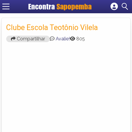
Encontra
Sapopemba
Cadastrar empresa
Fazer login
Clube Escola Teotônio Vilela
Criar conta
Compartilhar
Avalie!
805