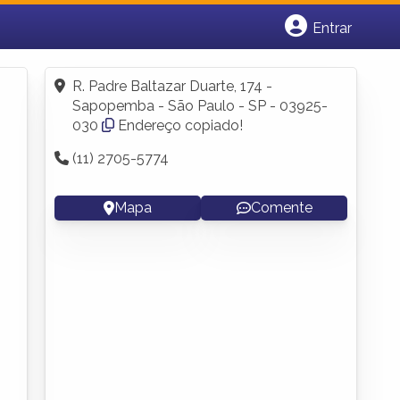
Entrar
Cadastrar empresa
Fazer login
R. Padre Baltazar Duarte, 174 -
Criar conta
Sapopemba - São Paulo - SP - 03925-
030
Endereço copiado!
(11) 2705-5774
Mapa
Comente