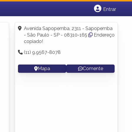
Entrar
Cadastrar empresa
Fazer login
Avenida Sapopemba, 2311 - Sapopemba
Criar conta
- São Paulo - SP - 08310-165
Endereço
copiado!
(11) 9.9567-8078
Mapa
Comente