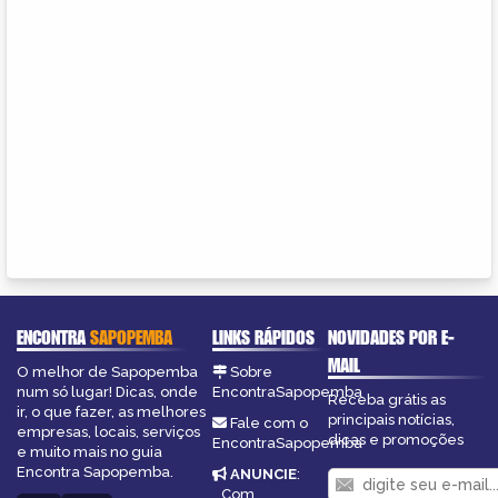
ENCONTRA
SAPOPEMBA
LINKS RÁPIDOS
NOVIDADES POR E-
MAIL
O melhor de Sapopemba
Sobre
num só lugar! Dicas, onde
EncontraSapopemba
Receba grátis as
ir, o que fazer, as melhores
principais notícias,
Fale com o
empresas, locais, serviços
dicas e promoções
EncontraSapopemba
e muito mais no guia
Encontra Sapopemba.
ANUNCIE
:
Com