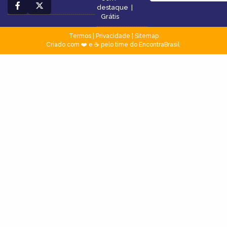
destaque
|
Grátis
Termos
|
Privacidade
|
Sitemap
Criado com ❤️ e ☕ pelo time do EncontraBrasil