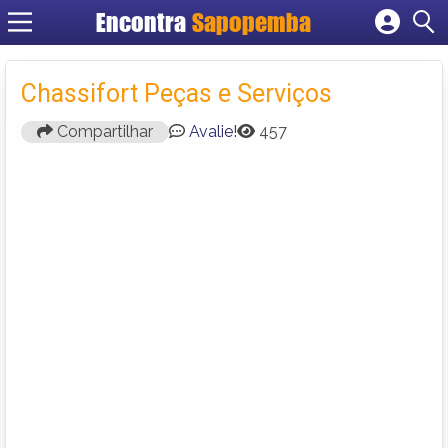
Encontra
Sapopemba
Cadastrar empresa
Fazer login
Chassifort Peças e Serviços
Criar conta
Compartilhar
Avalie!
457