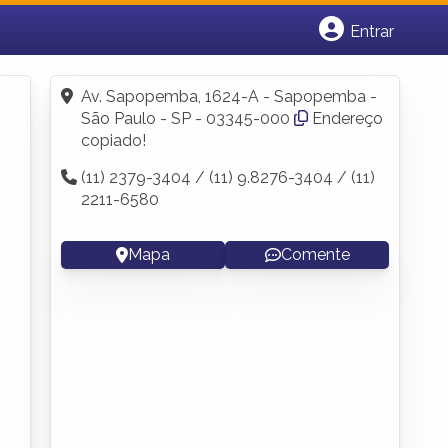
Entrar
Cadastrar empresa
Fazer login
Av. Sapopemba, 1624-A - Sapopemba -
Criar conta
São Paulo - SP - 03345-000
Endereço
copiado!
(11) 2379-3404 / (11) 9.8276-3404 / (11)
2211-6580
Mapa
Comente