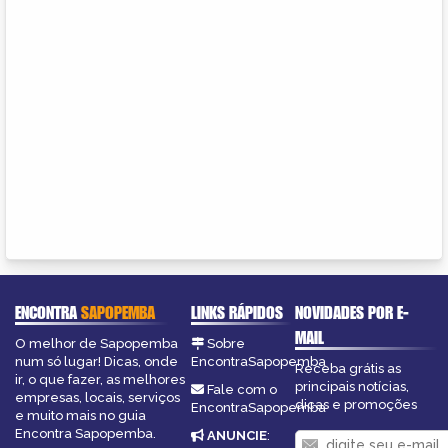
ENCONTRA
SAPOPEMBA
LINKS RÁPIDOS
NOVIDADES POR E-
MAIL
O melhor de Sapopemba
Sobre
num só lugar! Dicas, onde
EncontraSapopemba
Receba grátis as
ir, o que fazer, as melhores
principais notícias,
Fale com o
empresas, locais, serviços
dicas e promoções
EncontraSapopemba
e muito mais no guia
Encontra Sapopemba.
ANUNCIE
: