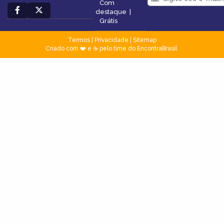
Com
destaque
|
Grátis
Termos
|
Privacidade
|
Sitemap
Criado com ❤️ e ☕ pelo time do EncontraBrasil