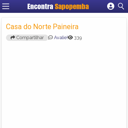
Encontra
Sapopemba
Cadastrar empresa
Fazer login
Casa do Norte Paineira
Criar conta
Compartilhar
Avalie!
339