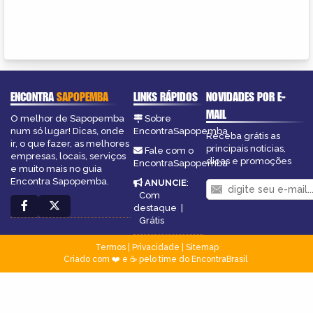
ENCONTRA
SAPOPEMBA
LINKS RÁPIDOS
NOVIDADES POR E-
MAIL
O melhor de Sapopemba
Sobre
num só lugar! Dicas, onde
EncontraSapopemba
Receba grátis as
ir, o que fazer, as melhores
principais notícias,
Fale com o
empresas, locais, serviços
dicas e promoções
EncontraSapopemba
e muito mais no guia
Encontra Sapopemba.
ANUNCIE
:
Com
destaque
|
Grátis
Termos
|
Privacidade
|
Sitemap
Criado com ❤️ e ☕ pelo time do EncontraBrasil