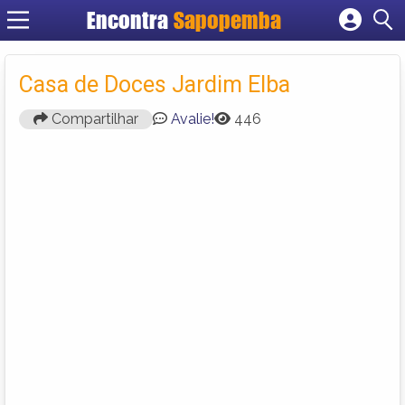
Encontra
Sapopemba
Cadastrar empresa
Fazer login
Casa de Doces Jardim Elba
Criar conta
Compartilhar
Avalie!
446