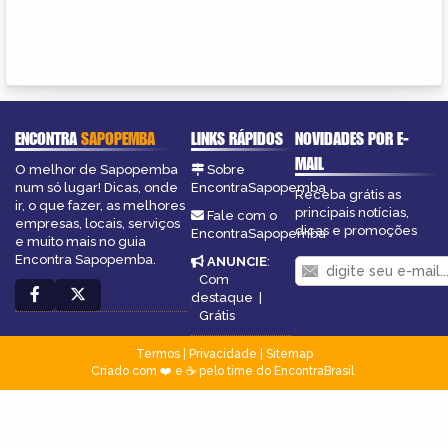
ENCONTRA
SAPOPEMBA
LINKS RÁPIDOS
NOVIDADES POR E-
MAIL
O melhor de Sapopemba
Sobre
num só lugar! Dicas, onde
EncontraSapopemba
Receba grátis as
ir, o que fazer, as melhores
principais notícias,
Fale com o
empresas, locais, serviços
dicas e promoções
EncontraSapopemba
e muito mais no guia
Encontra Sapopemba.
ANUNCIE
:
Com
destaque
|
Grátis
Termos
|
Privacidade
|
Sitemap
Criado com ❤️ e ☕ pelo time do EncontraBrasil