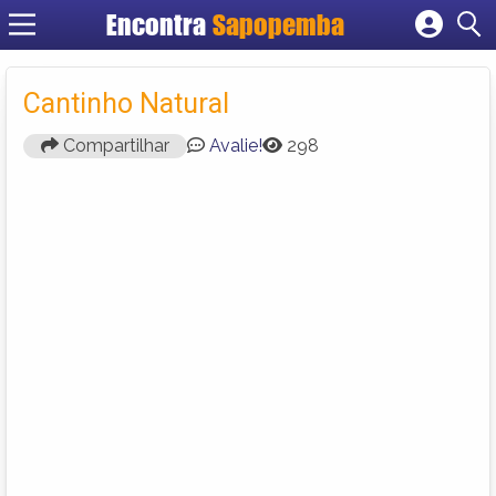
Encontra
Sapopemba
Cadastrar empresa
Fazer login
Cantinho Natural
Criar conta
Compartilhar
Avalie!
298