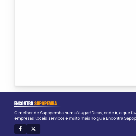
ENCONTRA
SAPOPEMBA
O melhor de Sapopemba num só lugar! Dicas, onde ir, o que fa
empresas, locais, serviços e muito mais no guia Encontra Sap