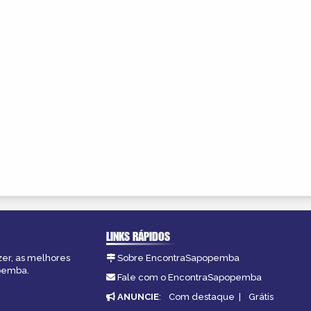
LINKS RÁPIDOS
zer, as melhores
Sobre EncontraSapopemba
opemba.
Fale com o EncontraSapopemba
ANUNCIE
:
Com destaque
|
Grátis