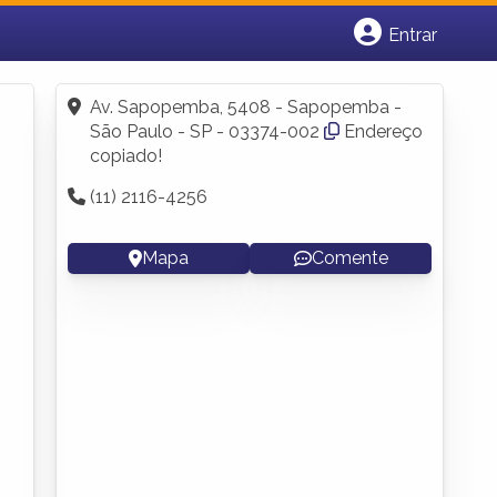
Entrar
Cadastrar empresa
Fazer login
Av. Sapopemba, 5408 - Sapopemba -
Criar conta
São Paulo - SP - 03374-002
Endereço
copiado!
(11) 2116-4256
Mapa
Comente