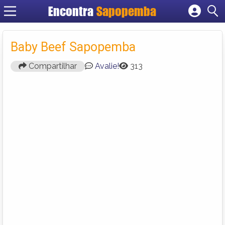
Encontra
Sapopemba
Cadastrar empresa
Fazer login
Baby Beef Sapopemba
Criar conta
Compartilhar
Avalie!
313