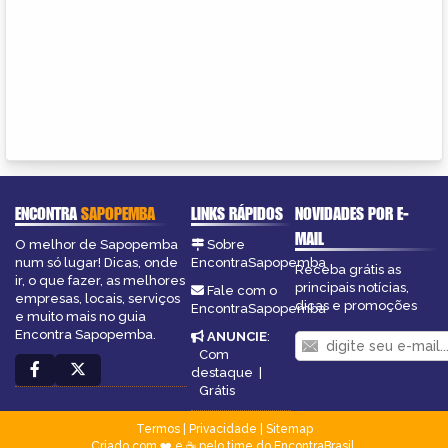
ENCONTRA
SAPOPEMBA
LINKS RÁPIDOS
NOVIDADES POR E-
MAIL
O melhor de Sapopemba
Sobre
num só lugar! Dicas, onde
EncontraSapopemba
Receba grátis as
ir, o que fazer, as melhores
principais notícias,
Fale com o
empresas, locais, serviços
dicas e promoções
EncontraSapopemba
e muito mais no guia
Encontra Sapopemba.
ANUNCIE
:
Com
destaque
|
Grátis
Termos
|
Privacidade
|
Sitemap
Criado com ❤️ e ☕ pelo time do EncontraBrasil