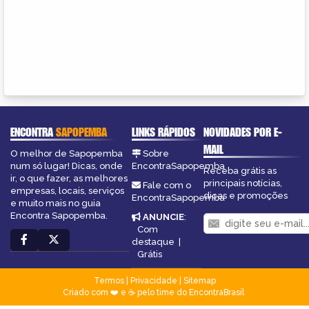
ENCONTRA
SAPOPEMBA
LINKS RÁPIDOS
NOVIDADES POR E-
MAIL
O melhor de Sapopemba
Sobre
num só lugar! Dicas, onde
EncontraSapopemba
Receba grátis as
ir, o que fazer, as melhores
principais notícias,
Fale com o
empresas, locais, serviços
dicas e promoções
EncontraSapopemba
e muito mais no guia
Encontra Sapopemba.
ANUNCIE
:
Com
destaque
|
Grátis
Termos
|
Privacidade
|
Sitemap
Criado com ❤️ e ☕ pelo time do EncontraBrasil