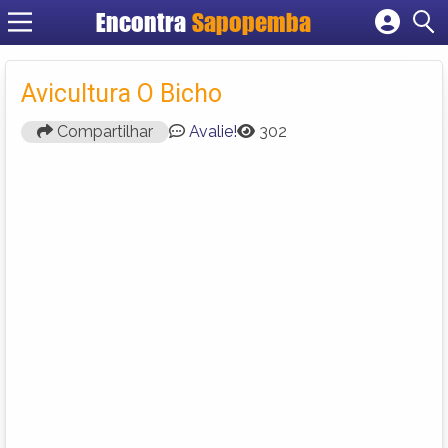
Encontra
Sapopemba
Cadastrar empresa
Fazer login
Avicultura O Bicho
Criar conta
Compartilhar
Avalie!
302