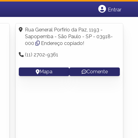
Entrar
Cadastrar empresa
Fazer login
Rua General Porfírio da Paz, 1193 -
Criar conta
Sapopemba - São Paulo - SP - 03918-
000
Endereço copiado!
(11) 2702-9361
Mapa
Comente