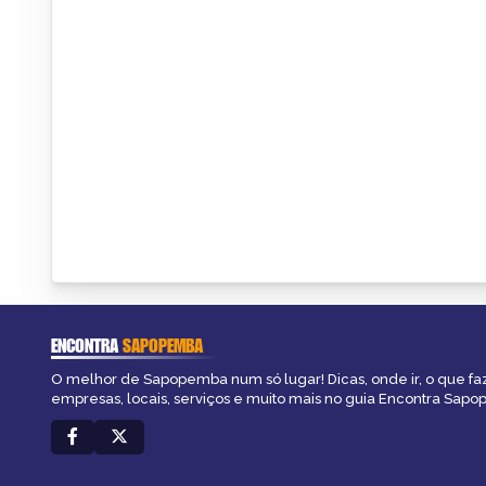
ENCONTRA
SAPOPEMBA
O melhor de Sapopemba num só lugar! Dicas, onde ir, o que fa
empresas, locais, serviços e muito mais no guia Encontra Sap