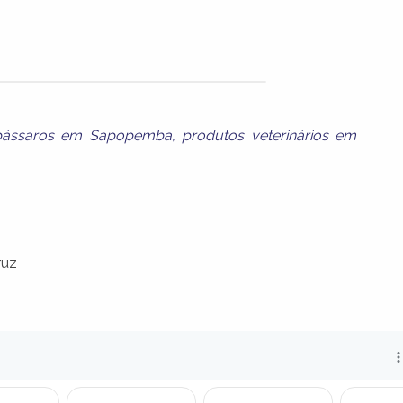
pássaros em Sapopemba
,
produtos veterinários em
ruz