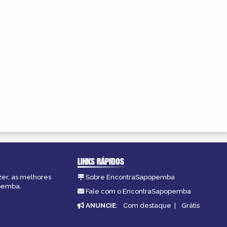
LINKS RÁPIDOS
zer, as melhores
Sobre EncontraSapopemba
opemba.
Fale com o EncontraSapopemba
ANUNCIE
:
Com destaque
|
Grátis