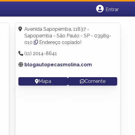
Entrar
Cadastrar empresa
Fazer login
Avenida Sapopemba, 11837 -
Criar conta
Sapopemba - São Paulo - SP - 03989-
010
Endereço copiado!
(11) 2014-8641
blogautopecasmolina.com
Mapa
Comente