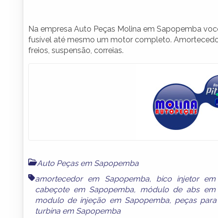
Na empresa Auto Peças Molina em Sapopemba você e
fusível até mesmo um motor completo. Amortecedores
freios, suspensão, correias.
Auto Peças em Sapopemba
amortecedor em Sapopemba
,
bico injetor e
cabeçote em Sapopemba
,
módulo de abs em
modulo de injeção em Sapopemba
,
peças par
turbina em Sapopemba