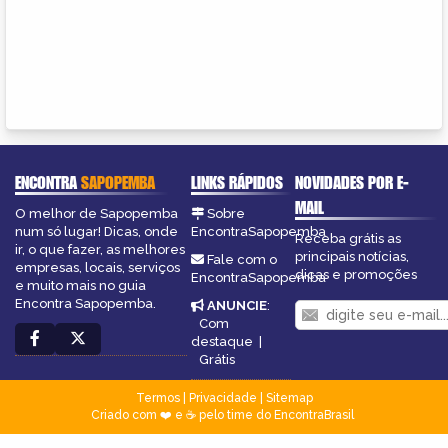
ENCONTRA
SAPOPEMBA
LINKS RÁPIDOS
NOVIDADES POR E-
MAIL
O melhor de Sapopemba
Sobre
num só lugar! Dicas, onde
EncontraSapopemba
Receba grátis as
ir, o que fazer, as melhores
principais notícias,
Fale com o
empresas, locais, serviços
dicas e promoções
EncontraSapopemba
e muito mais no guia
Encontra Sapopemba.
ANUNCIE
:
Com
destaque
|
Grátis
Termos
|
Privacidade
|
Sitemap
Criado com ❤️ e ☕ pelo time do EncontraBrasil