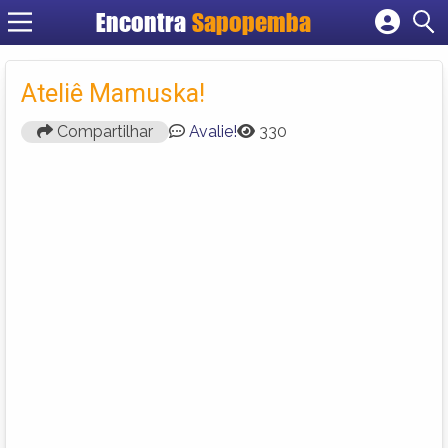
Encontra
Sapopemba
Cadastrar empresa
Fazer login
Ateliê Mamuska!
Criar conta
Compartilhar
Avalie!
330