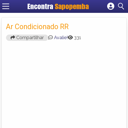
Encontra
Sapopemba
Cadastrar empresa
Fazer login
Ar Condicionado RR
Criar conta
Compartilhar
Avalie!
331