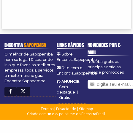
ENCONTRA
SAPOPEMBA
LINKS RÁPIDOS
NOVIDADES POR E-
MAIL
O melhor de Sapopemba
Sobre
num só lugar! Dicas, onde
EncontraSapopemba
Receba grátis as
ir, o que fazer, as melhores
principais notícias,
Fale com o
empresas, locais, serviços
dicas e promoções
EncontraSapopemba
e muito mais no guia
Encontra Sapopemba.
ANUNCIE
:
Com
destaque
|
Grátis
Termos
|
Privacidade
|
Sitemap
Criado com ❤️ e ☕ pelo time do EncontraBrasil