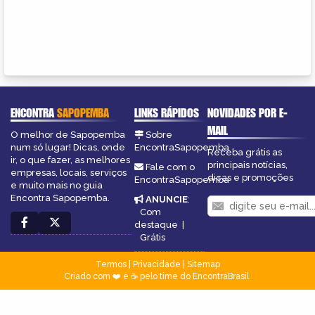
ENCONTRA
SAPOPEMBA
LINKS RÁPIDOS
NOVIDADES POR E-
MAIL
O melhor de Sapopemba
Sobre
num só lugar! Dicas, onde
EncontraSapopemba
Receba grátis as
ir, o que fazer, as melhores
principais notícias,
Fale com o
empresas, locais, serviços
dicas e promoções
EncontraSapopemba
e muito mais no guia
Encontra Sapopemba.
ANUNCIE
:
Com
destaque
|
Grátis
Termos
|
Privacidade
|
Sitemap
Criado com ❤️ e ☕ pelo time do EncontraBrasil