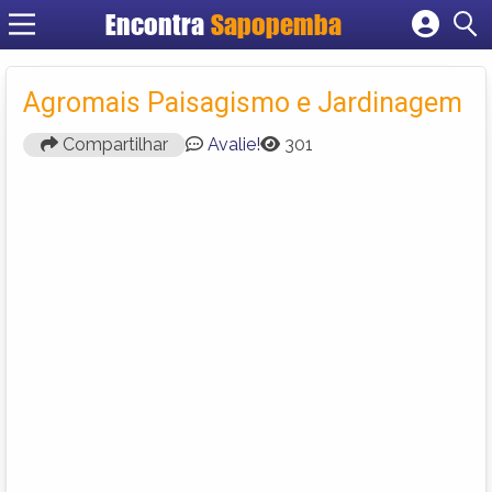
Encontra
Sapopemba
Cadastrar empresa
Fazer login
Agromais Paisagismo e Jardinagem
Criar conta
Compartilhar
Avalie!
301