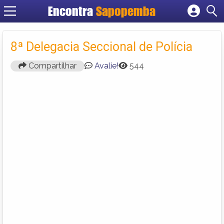
Encontra
Sapopemba
Cadastrar empresa
Fazer login
8ª Delegacia Seccional de Polícia
Criar conta
Compartilhar
Avalie!
544