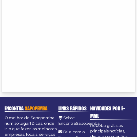
ENCONTRA
SAPOPEMBA
LINKS RÁPIDOS
NOVIDADES POR E-
MAIL
O melhor de Sapopemba
Sobre
num só lugar! Dicas, onde
EncontraSapopemba
Receba grátis as
ir, o que fazer, as melhores
principais notícias,
Fale com o
empresas, locais, serviços
dicas e promoções