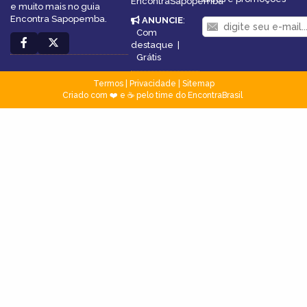
EncontraSapopemba
e muito mais no guia
Encontra Sapopemba.
ANUNCIE
:
Com
destaque
|
Grátis
Termos
|
Privacidade
|
Sitemap
Criado com ❤️ e ☕ pelo time do EncontraBrasil