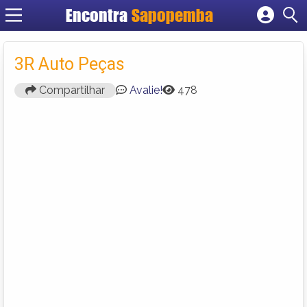
Encontra
Sapopemba
Cadastrar empresa
Fazer login
3R Auto Peças
Criar conta
Compartilhar
Avalie!
478