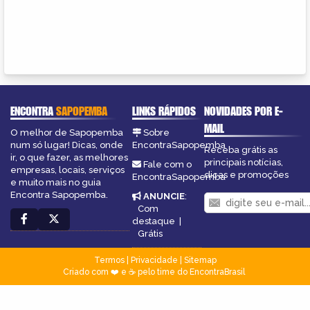
ENCONTRA
SAPOPEMBA
LINKS RÁPIDOS
NOVIDADES POR E-
MAIL
O melhor de Sapopemba
Sobre
num só lugar! Dicas, onde
EncontraSapopemba
Receba grátis as
ir, o que fazer, as melhores
principais notícias,
Fale com o
empresas, locais, serviços
dicas e promoções
EncontraSapopemba
e muito mais no guia
Encontra Sapopemba.
ANUNCIE
:
Com
destaque
|
Grátis
Termos
|
Privacidade
|
Sitemap
Criado com ❤️ e ☕ pelo time do EncontraBrasil