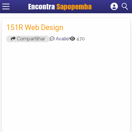
Encontra
Sapopemba
Cadastrar empresa
Fazer login
151R Web Design
Criar conta
Compartilhar
Avalie!
470