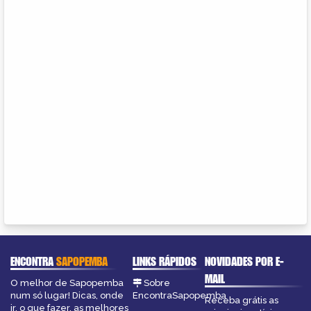
ENCONTRA
SAPOPEMBA
LINKS RÁPIDOS
NOVIDADES POR E-
MAIL
O melhor de Sapopemba
Sobre
num só lugar! Dicas, onde
EncontraSapopemba
Receba grátis as
ir, o que fazer, as melhores