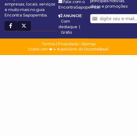
principais notícias,
Fale com o
empresas, locais, serviços
dicas e promoções
EncontraSapopemba
e muito mais no guia
Encontra Sapopemba.
ANUNCIE
:
Com
destaque
|
Grátis
Termos
|
Privacidade
|
Sitemap
Criado com ❤️ e ☕ pelo time do EncontraBrasil