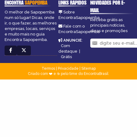
ENCONTRA
SAPOPEMBA
LINKS RÁPIDOS
NOVIDADES POR E-
MAIL
O melhor de Sapopemba
Sobre
num só lugar! Dicas, onde
EncontraSapopemba
Receba grátis as
ir, o que fazer, as melhores
principais notícias,
Fale com o
empresas, locais, serviços
dicas e promoções
EncontraSapopemba
e muito mais no guia
Encontra Sapopemba.
ANUNCIE
:
Com
destaque
|
Grátis
Termos
|
Privacidade
|
Sitemap
Criado com ❤️ e ☕ pelo time do EncontraBrasil