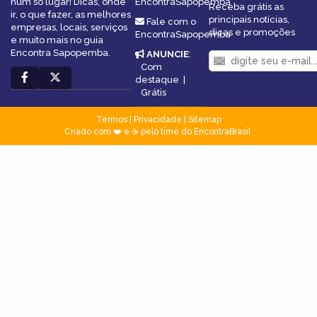
num só lugar! Dicas, onde
EncontraSapopemba
Receba grátis as
ir, o que fazer, as melhores
principais notícias,
Fale com o
empresas, locais, serviços
dicas e promoções
EncontraSapopemba
e muito mais no guia
Encontra Sapopemba.
ANUNCIE
:
Com
destaque
|
Grátis
Termos
|
Privacidade
|
Sitemap
Criado com ❤️ e ☕ pelo time do EncontraBrasil