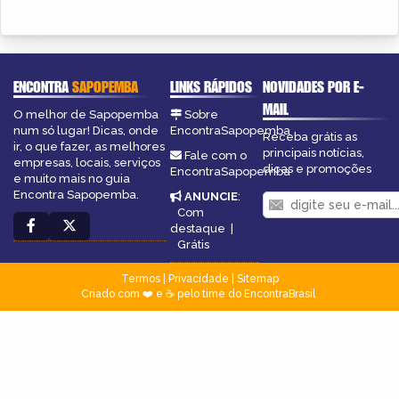
ENCONTRA
SAPOPEMBA
LINKS RÁPIDOS
NOVIDADES POR E-
MAIL
O melhor de Sapopemba
Sobre
num só lugar! Dicas, onde
EncontraSapopemba
Receba grátis as
ir, o que fazer, as melhores
principais notícias,
Fale com o
empresas, locais, serviços
dicas e promoções
EncontraSapopemba
e muito mais no guia
Encontra Sapopemba.
ANUNCIE
:
Com
destaque
|
Grátis
Termos
|
Privacidade
|
Sitemap
Criado com ❤️ e ☕ pelo time do EncontraBrasil