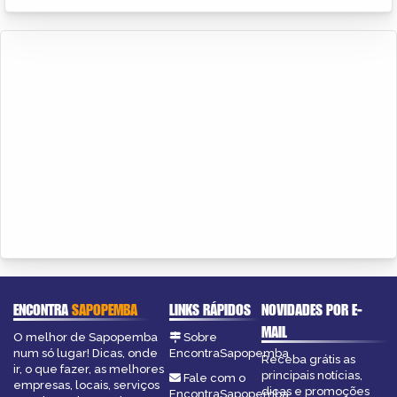
ENCONTRA
SAPOPEMBA
LINKS RÁPIDOS
NOVIDADES POR E-
MAIL
O melhor de Sapopemba
Sobre
num só lugar! Dicas, onde
EncontraSapopemba
Receba grátis as
ir, o que fazer, as melhores
principais notícias,
Fale com o
empresas, locais, serviços
dicas e promoções
EncontraSapopemba