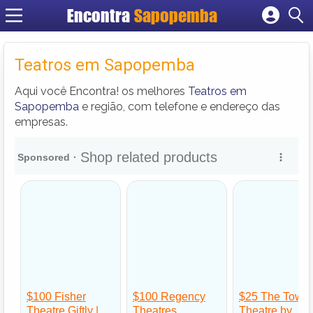
Encontra
Sapopemba
Cadastrar empresa
Fazer login
Teatros em Sapopemba
Criar conta
Aqui você Encontra! os melhores
Teatros em
Sapopemba
e região, com telefone e endereço das
empresas.