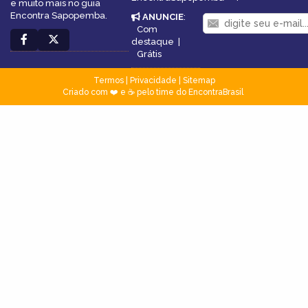
e muito mais no guia
Encontra Sapopemba.
ANUNCIE
:
Com
destaque
|
Grátis
Termos
|
Privacidade
|
Sitemap
Criado com ❤️ e ☕ pelo time do EncontraBrasil