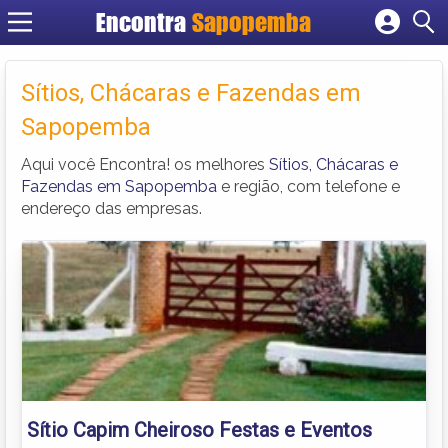
Encontra
Sapopemba
Cadastrar empresa
Fazer login
Sítios, Chácaras e Fazendas em
Criar conta
Sapopemba
Aqui você Encontra! os melhores
Sítios, Chácaras e
Fazendas em Sapopemba
e região, com telefone e
endereço das empresas.
Sítio Capim Cheiroso Festas e Eventos