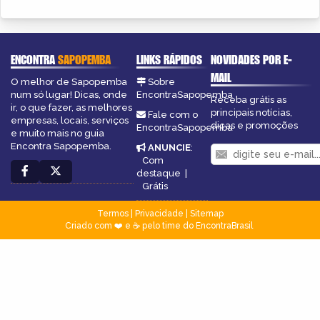
ENCONTRA
SAPOPEMBA
LINKS RÁPIDOS
NOVIDADES POR E-
MAIL
O melhor de Sapopemba
Sobre
num só lugar! Dicas, onde
EncontraSapopemba
Receba grátis as
ir, o que fazer, as melhores
principais notícias,
Fale com o
empresas, locais, serviços
dicas e promoções
EncontraSapopemba
e muito mais no guia
Encontra Sapopemba.
ANUNCIE
:
Com
destaque
|
Grátis
Termos
|
Privacidade
|
Sitemap
Criado com ❤️ e ☕ pelo time do EncontraBrasil