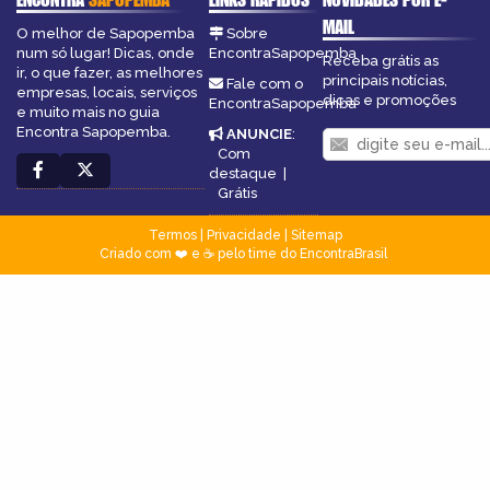
MAIL
O melhor de Sapopemba
Sobre
num só lugar! Dicas, onde
EncontraSapopemba
Receba grátis as
ir, o que fazer, as melhores
principais notícias,
Fale com o
empresas, locais, serviços
dicas e promoções
EncontraSapopemba
e muito mais no guia
Encontra Sapopemba.
ANUNCIE
:
Com
destaque
|
Grátis
Termos
|
Privacidade
|
Sitemap
Criado com ❤️ e ☕ pelo time do EncontraBrasil