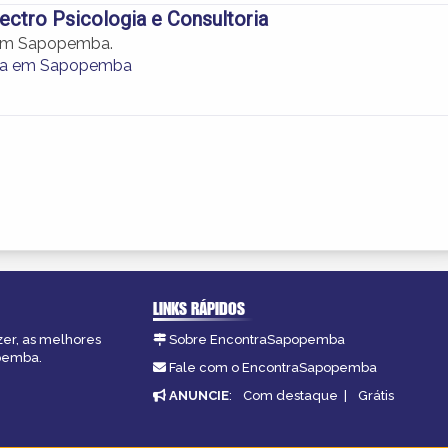
ctro Psicologia e Consultoria
 em Sapopemba.
pia em Sapopemba
LINKS RÁPIDOS
zer, as melhores
Sobre EncontraSapopemba
opemba.
Fale com o EncontraSapopemba
ANUNCIE
:
Com destaque
|
Grátis