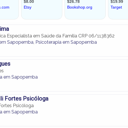
Lima
nica Especialista em Saúde da Família CRP 06/1138362
a em Sapopemba
,
Psicoterapia em Sapopemba
gues
es
pia em Sapopemba
lli Fortes Psicóloga
 Fortes Psicóloga
pia em Sapopemba