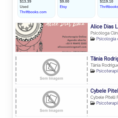
Alice Dias 
Psicóloga Clí
Psicologi
Tânia Rodri
Tânia Rodrigu
Psicotera
Cybele Pite
Cybele Pitelli
Psicotera