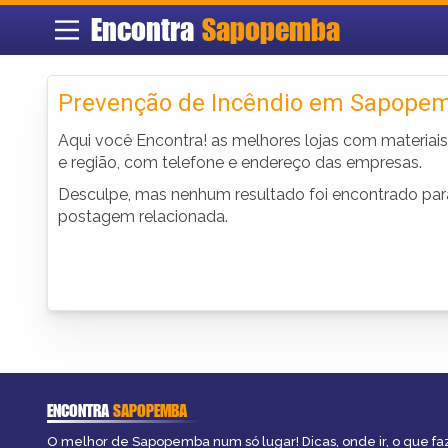
Encontra
Sapopemba
Prevenção de Incêndio em Sapope
Aqui você Encontra! as melhores lojas com materia
e região, com telefone e endereço das empresas.
Desculpe, mas nenhum resultado foi encontrado para 
postagem relacionada.
ENCONTRA
SAPOPEMBA
O melhor de Sapopemba num só lugar! Dicas, onde ir, o que fa