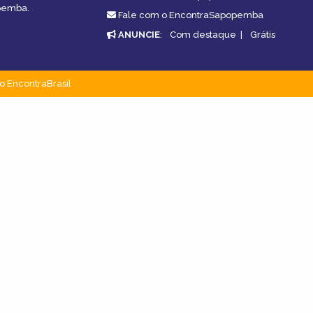
opemba.
Fale com o EncontraSapopemba
ANUNCIE
:
Com destaque
|
Grátis
o EncontraBrasil