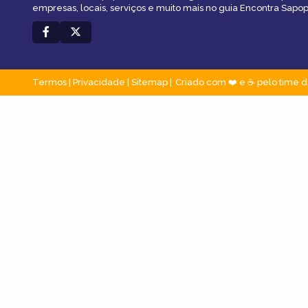
empresas, locais, serviços e muito mais no guia Encontra Sap
Termos
|
Privacidade
|
Sitemap
Criado com ❤️ e ☕ pelo time d