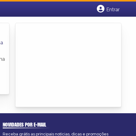
Entrar
Cadastrar empresa
Fazer login
Criar conta
ba
uma
NOVIDADES POR E-MAIL
Receba grátis as principais notícias, dicas e promoções