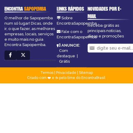
ENCONTRA
SAPOPEMBA
LINKS RÁPIDOS
NOVIDADES POR E-
MAIL
O melhor de Sapopemba
Sobre
num só lugar! Dicas, onde
EncontraSapopemba
Receba grátis as
ir, o que fazer, as melhores
principais notícias,
Fale com o
empresas, locais, serviços
dicas e promoções
EncontraSapopemba
e muito mais no guia
Encontra Sapopemba.
ANUNCIE
:
Com
destaque
|
Grátis
Termos
|
Privacidade
|
Sitemap
Criado com ❤️ e ☕ pelo time do EncontraBrasil