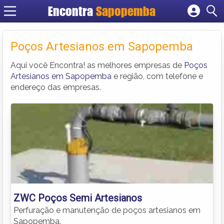
Encontra
Sapopemba
Cadastrar empresa
Fazer login
Poços Artesianos em Sapopemba
Criar conta
Aqui você Encontra! as melhores empresas de
Poços
Artesianos em Sapopemba
e região, com telefone e
endereço das empresas.
ZWC Poços Semi Artesianos
Perfuração e manutenção de poços artesianos em
Sapopemba.