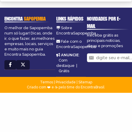
ENCONTRA
SAPOPEMBA
LINKS RÁPIDOS
NOVIDADES POR E-
MAIL
O melhor de Sapopemba
Sobre
num só lugar! Dicas, onde
EncontraSapopemba
Receba grátis as
ir, o que fazer, as melhores
principais notícias,
Fale com o
empresas, locais, serviços
dicas e promoções
EncontraSapopemba
e muito mais no guia
Encontra Sapopemba.
ANUNCIE
:
Com
destaque
|
Grátis
Termos
|
Privacidade
|
Sitemap
Criado com ❤️ e ☕ pelo time do EncontraBrasil