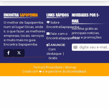
ENCONTRA
SAPOPEMBA
LINKS RÁPIDOS
NOVIDADES POR E-
MAIL
O melhor de Sapopemba
Sobre
num só lugar! Dicas, onde
EncontraSapopemba
Receba grátis as
ir, o que fazer, as melhores
principais notícias,
Fale com o
empresas, locais, serviços
dicas e promoções
EncontraSapopemba
e muito mais no guia
Encontra Sapopemba.
ANUNCIE
:
Com
destaque
|
Grátis
Termos
|
Privacidade
|
Sitemap
Criado com ❤️ e ☕ pelo time do EncontraBrasil