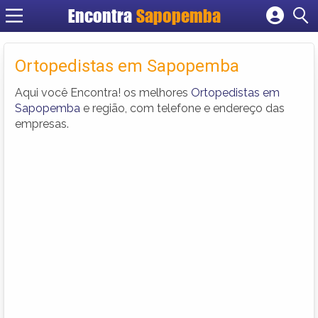
Encontra
Sapopemba
Cadastrar empresa
Fazer login
Ortopedistas em Sapopemba
Criar conta
Aqui você Encontra! os melhores
Ortopedistas em
Sapopemba
e região, com telefone e endereço das
empresas.