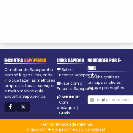
ENCONTRA
SAPOPEMBA
LINKS RÁPIDOS
NOVIDADES POR E-
MAIL
O melhor de Sapopemba
Sobre
num só lugar! Dicas, onde
EncontraSapopemba
Receba grátis as
ir, o que fazer, as melhores
principais notícias,
Fale com o
empresas, locais, serviços
dicas e promoções
EncontraSapopemba
e muito mais no guia
Encontra Sapopemba.
ANUNCIE
:
Com
destaque
|
Grátis
Termos
|
Privacidade
|
Sitemap
Criado com ❤️ e ☕ pelo time do EncontraBrasil