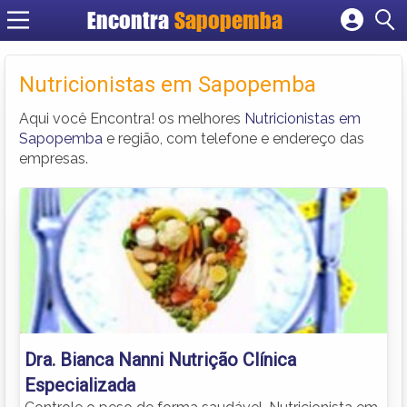
Encontra
Sapopemba
Cadastrar empresa
Fazer login
Nutricionistas em Sapopemba
Criar conta
Aqui você Encontra! os melhores
Nutricionistas em
Sapopemba
e região, com telefone e endereço das
empresas.
Dra. Bianca Nanni Nutrição Clínica
Especializada