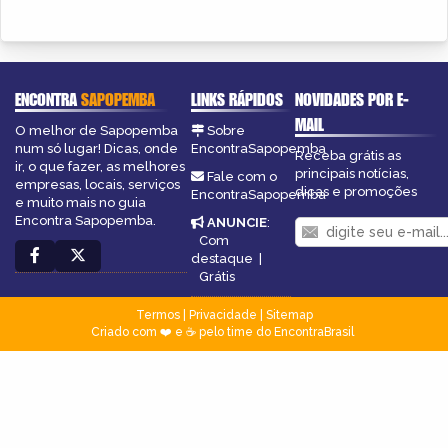
ENCONTRA
SAPOPEMBA
LINKS RÁPIDOS
NOVIDADES POR E-
MAIL
O melhor de Sapopemba
Sobre
num só lugar! Dicas, onde
EncontraSapopemba
Receba grátis as
ir, o que fazer, as melhores
principais notícias,
Fale com o
empresas, locais, serviços
dicas e promoções
EncontraSapopemba
e muito mais no guia
Encontra Sapopemba.
ANUNCIE
:
Com
destaque
|
Grátis
Termos
|
Privacidade
|
Sitemap
Criado com ❤️ e ☕ pelo time do EncontraBrasil