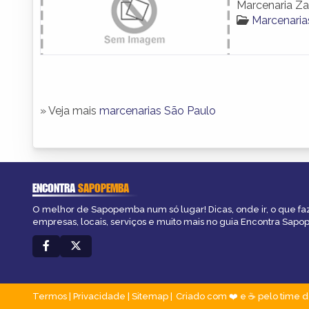
Marcenaria Z
Marcenari
» Veja mais
marcenarias São Paulo
ENCONTRA
SAPOPEMBA
O melhor de Sapopemba num só lugar! Dicas, onde ir, o que fa
empresas, locais, serviços e muito mais no guia Encontra Sap
Termos
|
Privacidade
|
Sitemap
Criado com ❤️ e ☕ pelo time d