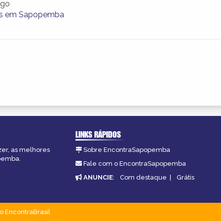
ago
as em Sapopemba
LINKS RÁPIDOS
zer, as melhores
Sobre EncontraSapopemba
opemba.
Fale com o EncontraSapopemba
ANUNCIE
:
Com destaque
|
Grátis
o EncontraBrasil