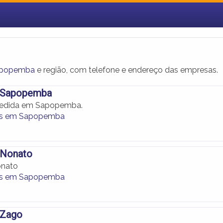
apopemba
e região, com telefone e endereço das empresas.
 Sapopemba
edida em Sapopemba.
as em Sapopemba
 Nonato
onato
as em Sapopemba
 Zago