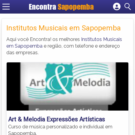
Encontra
Sapopemba
Cadastrar empresa
Fazer login
Institutos Musicais em Sapopemba
Criar conta
Aqui você Encontra! os melhores
Institutos Musicais
em Sapopemba
e região, com telefone e endereço
das empresas.
Art & Melodia Expressões Artísticas
Curso de música personalizado e individual em
Sapopemba.