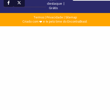
destaque
|
Grátis
Termos
|
Privacidade
|
Sitemap
Criado com ❤️ e ☕ pelo time do EncontraBrasil