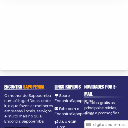
ENCONTRA
SAPOPEMBA
LINKS RÁPIDOS
NOVIDADES POR E-
MAIL
O melhor de Sapopemba
Sobre
num só lugar! Dicas, onde
EncontraSapopemba
Receba grátis as
ir, o que fazer, as melhores
principais notícias,
Fale com o
empresas, locais, serviços
dicas e promoções
EncontraSapopemba
e muito mais no guia
Encontra Sapopemba.
ANUNCIE
:
Com