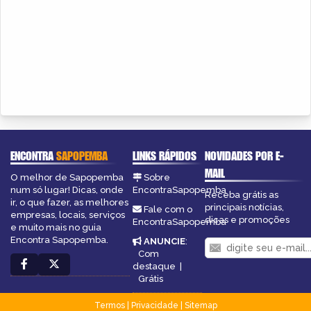
ENCONTRA
SAPOPEMBA
LINKS RÁPIDOS
NOVIDADES POR E-
MAIL
O melhor de Sapopemba
Sobre
num só lugar! Dicas, onde
EncontraSapopemba
Receba grátis as
ir, o que fazer, as melhores
principais notícias,
Fale com o
empresas, locais, serviços
dicas e promoções
EncontraSapopemba
e muito mais no guia
Encontra Sapopemba.
ANUNCIE
:
Com
destaque
|
Grátis
Termos
|
Privacidade
|
Sitemap