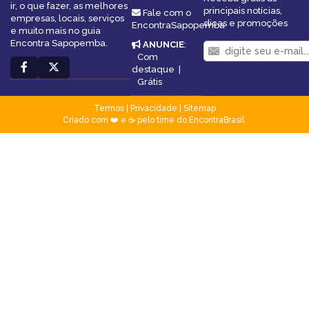
ir, o que fazer, as melhores
principais notícias,
Fale com o
empresas, locais, serviços
dicas e promoções
EncontraSapopemba
e muito mais no guia
Encontra Sapopemba.
ANUNCIE
:
Com
destaque
|
Grátis
Termos
|
Privacidade
|
Sitemap
Criado com ❤️ e ☕ pelo time do EncontraBrasil