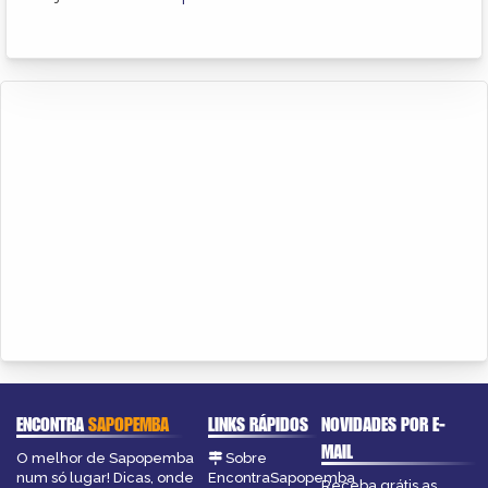
ENCONTRA
SAPOPEMBA
LINKS RÁPIDOS
NOVIDADES POR E-
MAIL
O melhor de Sapopemba
Sobre
num só lugar! Dicas, onde
EncontraSapopemba
Receba grátis as