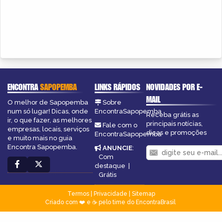
ENCONTRA
SAPOPEMBA
LINKS RÁPIDOS
NOVIDADES POR E-
MAIL
O melhor de Sapopemba
Sobre
num só lugar! Dicas, onde
EncontraSapopemba
Receba grátis as
ir, o que fazer, as melhores
principais notícias,
Fale com o
empresas, locais, serviços
dicas e promoções
EncontraSapopemba
e muito mais no guia
Encontra Sapopemba.
ANUNCIE
:
Com
destaque
|
Grátis
Termos
|
Privacidade
|
Sitemap
Criado com ❤️ e ☕ pelo time do EncontraBrasil