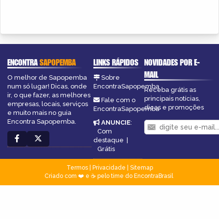
ENCONTRA
SAPOPEMBA
LINKS RÁPIDOS
NOVIDADES POR E-
MAIL
O melhor de Sapopemba
Sobre
num só lugar! Dicas, onde
EncontraSapopemba
Receba grátis as
ir, o que fazer, as melhores
principais notícias,
Fale com o
empresas, locais, serviços
dicas e promoções
EncontraSapopemba
e muito mais no guia
Encontra Sapopemba.
ANUNCIE
:
Com
destaque
|
Grátis
Termos
|
Privacidade
|
Sitemap
Criado com ❤️ e ☕ pelo time do EncontraBrasil