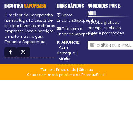
ENCONTRA
SAPOPEMBA
LINKS RÁPIDOS
NOVIDADES POR E-
MAIL
O melhor de Sapopemba
Sobre
num só lugar! Dicas, onde
EncontraSapopemba
Receba grátis as
ir, o que fazer, as melhores
principais notícias,
Fale com o
empresas, locais, serviços
dicas e promoções
EncontraSapopemba
e muito mais no guia
Encontra Sapopemba.
ANUNCIE
:
Com
destaque
|
Grátis
Termos
|
Privacidade
|
Sitemap
Criado com ❤️ e ☕ pelo time do EncontraBrasil