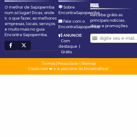
MAIL
O melhor de Sapopemba
Sobre
num só lugar! Dicas, onde
EncontraSapopemba
Receba grátis as
ir, o que fazer, as melhores
principais notícias,
Fale com o
empresas, locais, serviços
dicas e promoções
EncontraSapopemba
e muito mais no guia
Encontra Sapopemba.
ANUNCIE
:
Com
destaque
|
Grátis
Termos
|
Privacidade
|
Sitemap
Criado com ❤️ e ☕ pelo time do EncontraBrasil